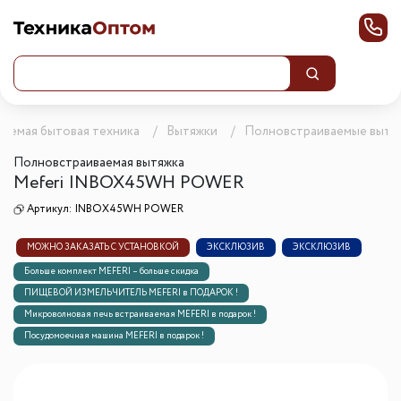
ваемая бытовая техника
Вытяжки
Полновстраиваемые вытя
Полновстраиваемая вытяжка
Meferi INBOX45WH POWER
Артикул:
INBOX45WH POWER
МОЖНО ЗАКАЗАТЬ С УСТАНОВКОЙ
ЭКСКЛЮЗИВ
ЭКСКЛЮЗИВ
Больше комплект MEFERI – больше скидка
ПИЩЕВОЙ ИЗМЕЛЬЧИТЕЛЬ MEFERI в ПОДАРОК !
Микроволновая печь встраиваемая MEFERI в подарок !
Посудомоечная машина MEFERI в подарок !