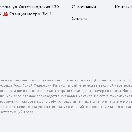
осква, ул. Автозаводская 23А
О компании
Контак
 2
Станция метро ЗИЛ
Оплата
ключительно информационный характер и не являются публичной или иной офе
го кодекса Российской Федерации. Каталог на сайте не может в полной мере пер
омплектации и характеристиках товара, включая цвета, размеры и формы. Инфо
внешнем виде, странах производства, указанная на сайте, может быть изменена
ображения товаров на фотографиях, представленных в каталоге на сайте, могу
ормация о цене товара, указанная в каталоге на сайте, может отличаться от фа
тветствующий товар.