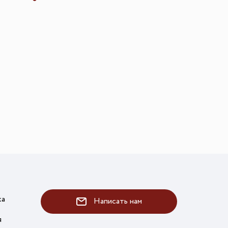
ка
Написать нам
я