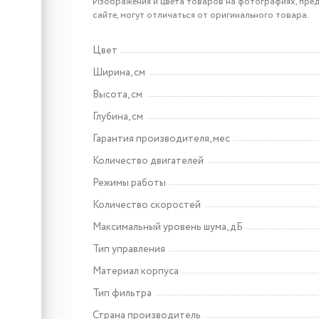
Elikor Врезной блок
Изображения и цвета товаров на фотографиях, пред
52Н-650-Э3Д нерж
сайте, могут отличаться от оригинального товара.
Цвет
Арт: 290028
Ширина, см
Elikor КВ Врезной блок
Высота, см
BOX 50П-1000-Э4Д
Глубина, см
Гарантия производителя, мес
Количество двигателей
Режимы работы
Количество скоростей
Максимальный уровень шума, дБ
Тип управления
Материал корпуса
Тип фильтра
Страна производитель