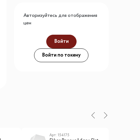
го размера
Авторизуйтесь для отображения
ной подсветки
цен
Войти
ие
Войти по токену
Арт: 154175
А