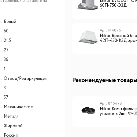
проходят обязательную сертификацию. На
Elikor Врезной блок BOX
Elikor EVOLUTIO
ставленных в каталоге на
42П-450 черный
60П-750-Э3Д
кухонные вытяжки Elikor действует гарантия
Алюмин.металлик
производителя 5 лет.
Белый
Арт: 229361
Арт: 144876
60
Низкий уровень шума
Elikor Sense Glass
Elikor Врезной бло
21.5
60П-1000 Черный
42П-430-К3Д хро
Низкий уровень шума - важнейший критерий
27
комфорта при использовании вытяжки. Вытяжки
36
ELIKOR с пониженным уровнем шума на первой
скорости работы могут похвастаться показателем
1
в 34 дБ - тише, чем звук от готовящейся на плите
Отвод/Рециркуляция
Рекомендуемые товар
пищи.
3
57
Арт: 845478
Механическое
Elikor Комп.фильт
угольных 2шт. Ф-0
Металл
кассетный
Жировой
Россия