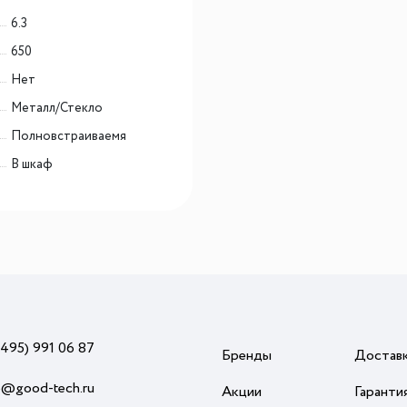
6.3
650
Нет
Металл/Стекло
Полновстраиваемя
В шкаф
(495) 991 06 87
Бренды
Достав
o@good-tech.ru
Акции
Гаранти