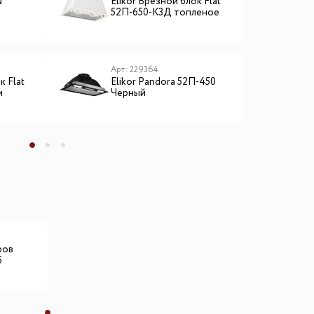
N
Elikor Врезной блок Flat
E
52П-650-К3Д топленое
5
молоко
Арт: 229364
А
к Flat
Elikor Pandora 52П-450
E
м
Черный
ы
ров
5