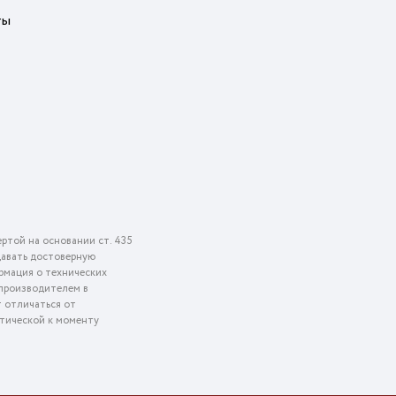
ты
ртой на основании ст. 435
едавать достоверную
рмация о технических
 производителем в
т отличаться от
ктической к моменту