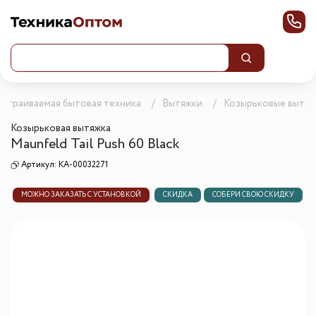
Встраиваемая бытовая техника
Вытяжки
Козырьковые вытяж
Козырьковая вытяжка
Maunfeld Tail Push 60 Black
Артикул:
КА-00032271
МОЖНО ЗАКАЗАТЬ С УСТАНОВКОЙ
СКИДКА
СОБЕРИ СВОЮ СКИДКУ