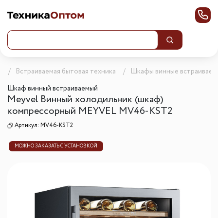
г
Встраиваемая бытовая техника
Шкафы винные встраиваем
Шкаф винный встраиваемый
Meyvel Винный холодильник (шкаф)
компрессорный MEYVEL MV46-KST2
Артикул:
MV46-KST2
МОЖНО ЗАКАЗАТЬ С УСТАНОВКОЙ