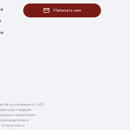
ка
Написать нам
я
ты
ртой на основании ст. 435
едавать достоверную
рмация о технических
 производителем в
т отличаться от