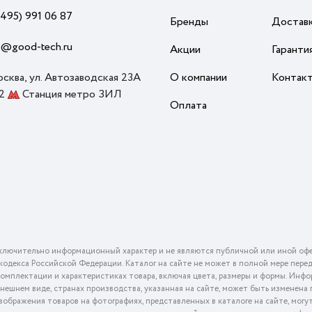
(495) 991 06 87
Бренды
Достав
o@good-tech.ru
Акции
Гаранти
осква, ул. Автозаводская 23А
О компании
Контак
 2
Станция метро ЗИЛ
Оплата
ключительно информационный характер и не являются публичной или иной офе
го кодекса Российской Федерации. Каталог на сайте не может в полной мере пер
омплектации и характеристиках товара, включая цвета, размеры и формы. Инфо
внешнем виде, странах производства, указанная на сайте, может быть изменена
ображения товаров на фотографиях, представленных в каталоге на сайте, могу