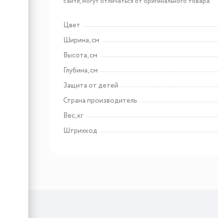
сайте, могут отличаться от оригинального товара.
Цвет
Арт: CSZ 6800.0 W4
Ширина, см
Kuppersbusch CSZ 6800.0
Высота, см
W4
Глубина, см
Защита от детей
Страна производитель
Вес, кг
Штрихкод