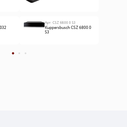
Арт: CSZ 6800.0 S3
А
8032
Kuppersbusch CSZ 6800.0
K
S3