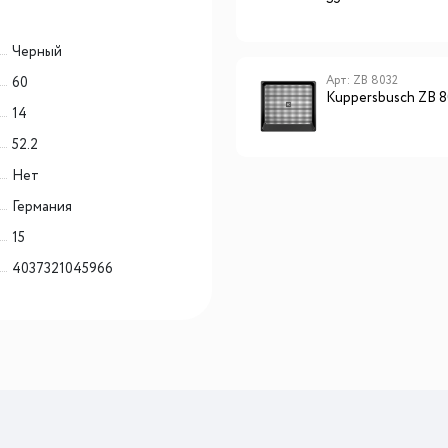
Черный
Арт: CSZ 6800.0 S2
Арт: ZB 8032
60
Kuppersbusch CSZ 6800.0
Kuppersbusch ZB 
14
S2
52.2
Нет
Германия
15
4037321045966