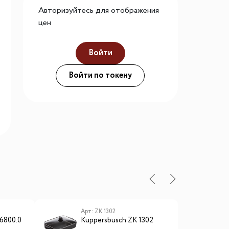
Авторизуйтесь для отображения
го размера
цен
ной подсветки
Войти
Войти по токену
ие
Арт: ZK 1302
А
6800.0
Kuppersbusch ZK 1302
K