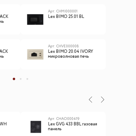
Арт: CHMI000001
А
LACK
Lex BIMO 25.01 BL
L
чь
м
Арт: CHVE000008
А
LACK
Lex BIMO 20.04 IVORY
L
чь
микроволновая печь
м
ы
Арт: CHAO000419
А
 WH
Lex GVG 433 BBL газовая
E
панель
б