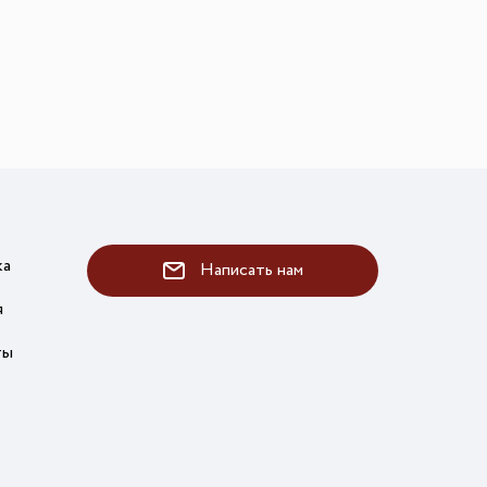
ка
Написать нам
я
ты