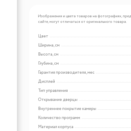
Арт: CHGA100005
Lex BIMO 20.05 INOX
Изображения и цвета товаров на фотографиях, пред
микроволновая печь
сайте, могут отличаться от оригинального товара.
Цвет
Арт: CHVE000006
Ширина, см
Lex BIMO 20.01 C IVORY
Высота, см
микроволновая печь
Глубина, см
Гарантия производителя, мес
Дисплей
Тип управления
Открывание дверцы
Внутреннее покрытие камеры
Арт: УТ000009727
Количество программ
Maunfeld EEHE.64.5EB\KG
Материал корпуса