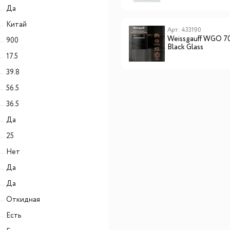
Да
Китай
Арт: 2027096
Арт: 433190
Hyundai HHG 3230 BK
Weissgauff WGO 7
900
Black Glass
17.5
39.8
56.5
36.5
Да
25
Нет
Да
Да
Откидная
Есть