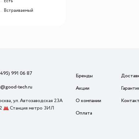
Есть
Встраиваемый
(495) 991 06 87
Бренды
Достав
o@good-tech.ru
Акции
Гаранти
осква, ул. Автозаводская 23А
О компании
Контак
 2
Станция метро ЗИЛ
Оплата