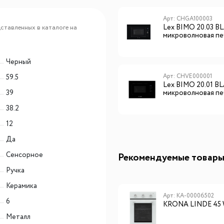
Арт: CHVE000005
Арт: CHGA100003
Lex BIMO 20.01 WHITE
Lex BIMO 20.03 B
ставленных в каталоге на
микроволновая печь
микроволновая пе
Черный
Арт: CHVE000016
Арт: CHVE000001
59.5
Lex BIMO 20.04 WHITE
Lex BIMO 20.01 B
39
микроволновая печь
микроволновая пе
38.2
12
Да
Сенсорное
Рекомендуемые товар
Ручка
Керамика
Арт: MCH32107
Арт: КА-00006502
6
Midea MCH32107
KRONA LINDE 45
Металл