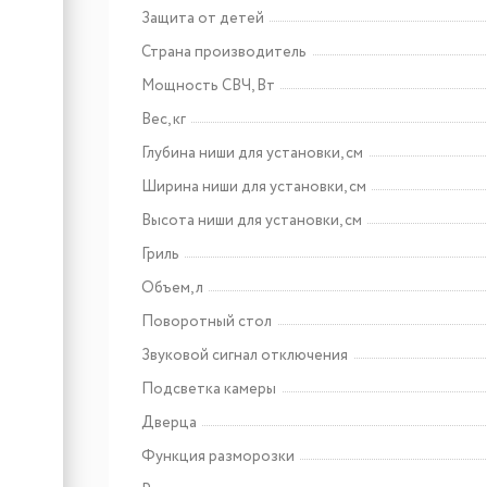
Защита от детей
Страна производитель
Арт: КА-00022392
Maunfeld CVI292S2FBK
Мощность СВЧ, Вт
Inverter
Вес, кг
Глубина ниши для установки, см
Ширина ниши для установки, см
Высота ниши для установки, см
Гриль
Объем, л
Поворотный стол
Звуковой сигнал отключения
Подсветка камеры
Дверца
Функция разморозки