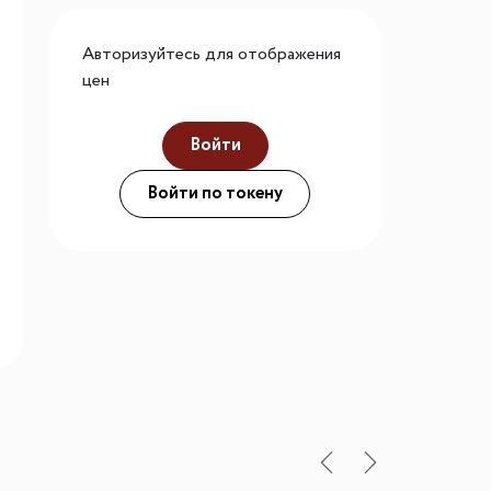
го размера
Авторизуйтесь для отображения
ной подсветки
цен
Войти
ие
Войти по токену