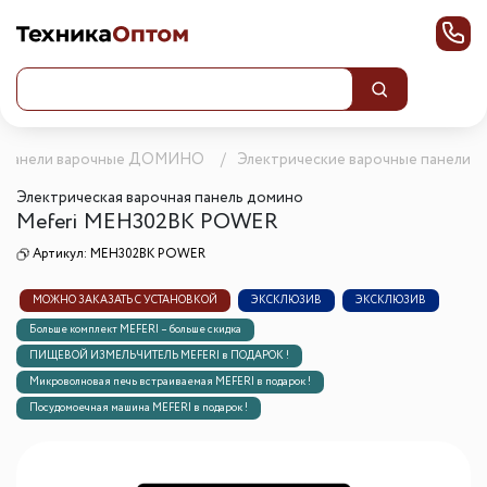
Панели варочные ДОМИНО
Электрические варочные панели 
Электрическая варочная панель домино
Meferi MEH302BK POWER
Артикул:
MEH302BK POWER
МОЖНО ЗАКАЗАТЬ С УСТАНОВКОЙ
ЭКСКЛЮЗИВ
ЭКСКЛЮЗИВ
Больше комплект MEFERI – больше скидка
ПИЩЕВОЙ ИЗМЕЛЬЧИТЕЛЬ MEFERI в ПОДАРОК !
Микроволновая печь встраиваемая MEFERI в подарок !
Посудомоечная машина MEFERI в подарок !