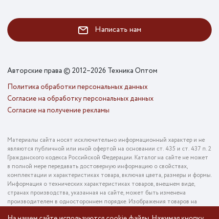
Написать нам
Авторские права © 2012–2026 Техника Оптом
Политика обработки персональных данных
Согласие на обработку персональных данных
Согласие на получение рекламы
Материалы сайта носят исключительно информационный характер и не
являются публичной или иной офертой на основании ст. 435 и ст. 437 п. 2
Гражданского кодекса Российской Федерации. Каталог на сайте не может
в полной мере передавать достоверную информацию о свойствах,
комплектации и характеристиках товара, включая цвета, размеры и формы.
Информация о технических характеристиках товаров, внешнем виде,
странах производства, указанная на сайте, может быть изменена
производителем в одностороннем порядке. Изображения товаров на
фотографиях, представленных в каталоге на сайте, могут отличаться от
На нашем сайте используются cookie файлы. Нажимая кнопку