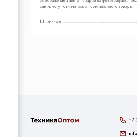
Дегидратор Meyvel
Изображения и цвета товаров на фотографиях, пред
MDH12-2S (Black)
сайте, могут отличаться от оригинального товара.
Штрихкод
Арт: MDH8-1S (Black)
Дегидратор Meyvel
MDH8-1S (Black)
+7 
inf