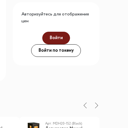
го размера
Авторизуйтесь для отображения
ной подсветки
цен
Войти
ие
Войти по токену
Арт: MDH20-1S2 (Black)
А