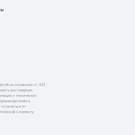
ты
ртой на основании ст. 435
едавать достоверную
рмация о технических
 производителем в
т отличаться от
ктической к моменту