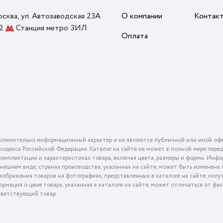
Модель подходит даже для небольших кухонь и
осква, ул. Автозаводская 23А
О компании
Контак
квартир-студий, потому что её уровень шума 45
 2
Станция метро ЗИЛ
дБ. Дегидратор можно включать вечером или на
Оплата
ночь, не опасаясь, что он будет мешать отдыху.
Корпус из прочного пластика черного цвета
выглядит аккуратно и легко вписывается в
современную кухню. Дверца оснащена стеклом,
чтобы наблюдать за процессом сушки, не
открывая камеру и не нарушая температурный
режим. Благодаря этому сохраняются стабильные
условия внутри и продукты равномерно готовятся
ключительно информационный характер и не являются публичной или иной офе
на всех уровнях.
го кодекса Российской Федерации. Каталог на сайте не может в полной мере пер
Универсальный помощник для здорового рациона
омплектации и характеристиках товара, включая цвета, размеры и формы. Инфо
Meyvel MDH5-2P (Чёрный) (Black) подходит тем,
внешнем виде, странах производства, указанная на сайте, может быть изменена
ображения товаров на фотографиях, представленных в каталоге на сайте, могу
кто делает домашние заготовки, придерживается
ормация о цене товара, указанная в каталоге на сайте, может отличаться от фа
правильного питания или просто любит
тветствующий товар.
натуральные снеки без добавок. С его помощью
можно готовить фруктовые чипсы, овощные смеси