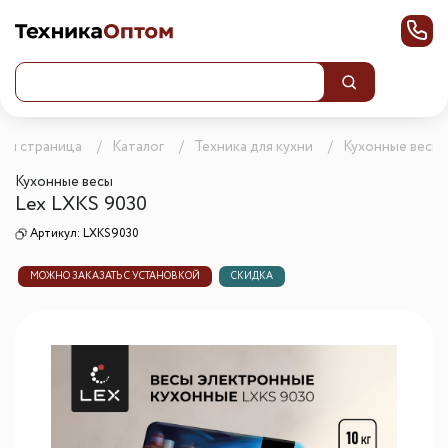
ная страница
Каталог
Техника для кухни
Кухонные весы
Кухонные весы
Lex LXKS 9030
Артикул:
LXKS9030
МОЖНО ЗАКАЗАТЬ С УСТАНОВКОЙ
СКИДКА