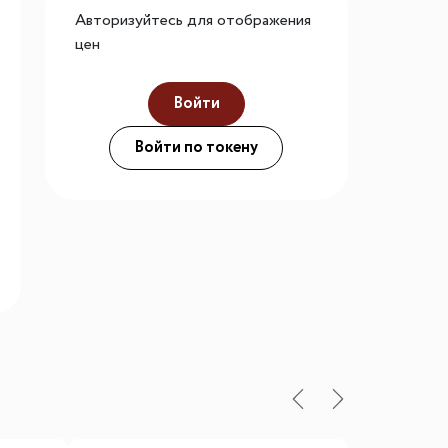
Авторизуйтесь для отображения
го размера
цен
ной подсветки
Войти
Войти по токену
ие