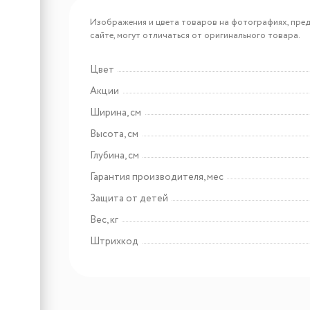
Арт: 20904
Körting KKM 0106 Gourmet
Изображения и цвета товаров на фотографиях, пред
сайте, могут отличаться от оригинального товара.
Цвет
Арт: 20907
Акции
Körting KKM 0107 MB N
Ширина, см
Высота, см
Глубина, см
Гарантия производителя, мес
Защита от детей
Вес, кг
Штрихкод
Арт: УТ000008664
Maunfeld MJE.850S