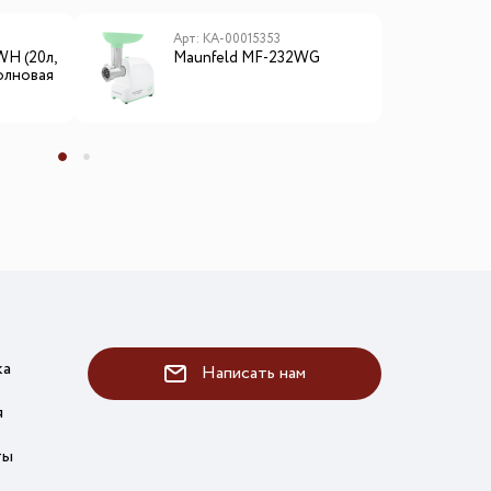
Арт: КА-00015353
А
WH (20л,
Maunfeld MF-232WG
L
олновая
ка
Написать нам
я
ты