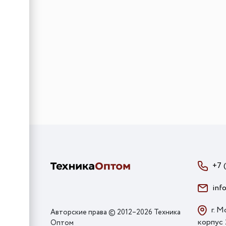
Арт: КА-00015353
Maunfeld MF-232WG
+7 
inf
г. М
Авторские права © 2012–2026 Техника
корпус
Оптом