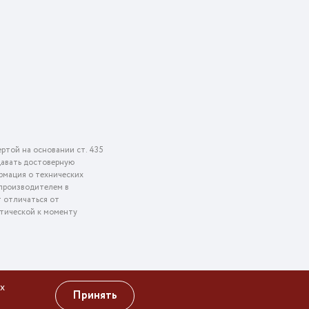
ртой на основании ст. 435
едавать достоверную
рмация о технических
 производителем в
т отличаться от
ктической к моменту
х
Принять