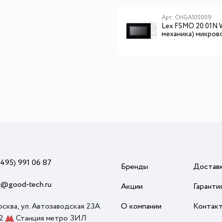
Арт: LXKS9030
Арт: CHGA100009
Lex LXKS 9030
Lex FSMO 20.01N 
механика) микров
печь
(495) 991 06 87
Бренды
Достав
o@good-tech.ru
Акции
Гаранти
осква, ул. Автозаводская 23А
О компании
Контак
 2
Станция метро ЗИЛ