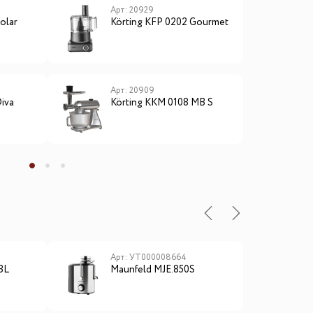
Арт: 20929
А
olar
Körting KFP 0202 Gourmet
K
Арт: 20909
А
iva
Körting KKM 0108 MB S
K
ы
Арт: УТ000008664
А
BL
Maunfeld MJE.850S
M