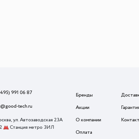
(495) 991 06 87
Бренды
Достав
o@good-tech.ru
Акции
Гаранти
осква, ул. Автозаводская 23А
О компании
Контак
 2
Станция метро ЗИЛ
Оплата