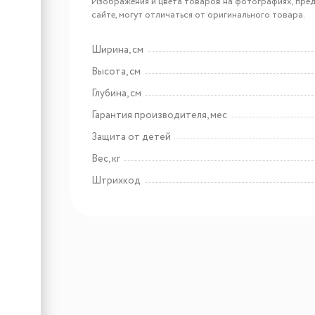
Körting KGPA 0402 TW
Изображения и цвета товаров на фотографиях, пред
сайте, могут отличаться от оригинального товара.
Ширина, см
Арт: 20898
Высота, см
Körting KGPA 0404 W
Глубина, см
Гарантия производителя, мес
Защита от детей
Вес, кг
Штрихкод