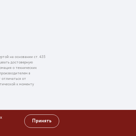
ртой на основании ст. 435
едавать достоверную
рмация о технических
 производителем в
т отличаться от
ктической к моменту
х
Принять