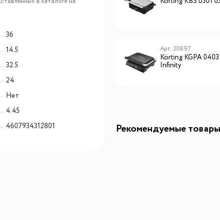
Körting KGPA 0405 W
Körting KBS 0501 0
ставленных в каталоге на
36
Арт: 20894
Арт: 20897
14.5
Körting KGPA 0401 T
Körting KGPA 040
32.5
Infinity
24
Нет
4.45
4607934312801
Рекомендуемые товар