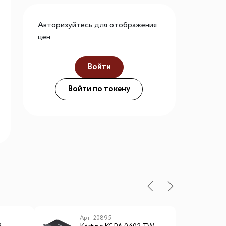
го размера
Авторизуйтесь для отображения
ной подсветки
цен
Войти
ие
Войти по токену
Арт: 20895
А