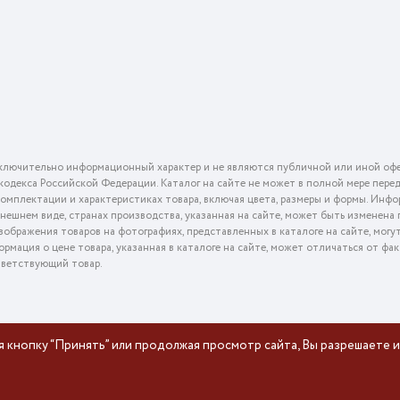
ключительно информационный характер и не являются публичной или иной офе
го кодекса Российской Федерации. Каталог на сайте не может в полной мере пер
омплектации и характеристиках товара, включая цвета, размеры и формы. Инфо
внешнем виде, странах производства, указанная на сайте, может быть изменена
ображения товаров на фотографиях, представленных в каталоге на сайте, могу
ормация о цене товара, указанная в каталоге на сайте, может отличаться от фа
тветствующий товар.
я кнопку “Принять” или продолжая просмотр сайта, Вы разрешаете и