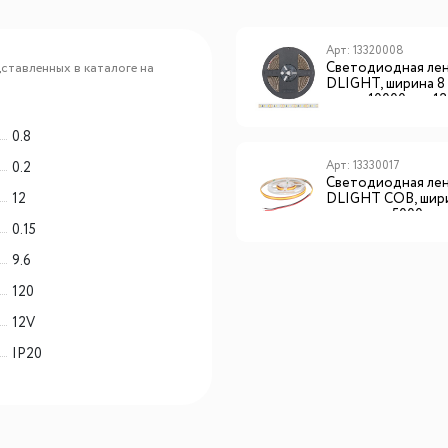
Арт: 13320002
Арт: 13320008
Светодиодная лента
Светодиодная ле
ставленных в каталоге на
DLIGHT, ширина 8 мм,
DLIGHT, ширина 8 
длина 5000 мм, 120 led/м,
длина 10000 мм, 12
12 V, 9.6 W/м, дневной
12 V, 9.6 W/м, дне
(4000K)
(4000K)
0.8
Арт: 13330017
0.2
Светодиодная ле
12
DLIGHT COB, шир
мм, длина 5000 мм,
0.15
м, 12 V, 13 W/м, те
(3000K)
9.6
120
12V
IP20