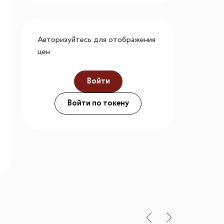
го размера
ной подсветки
Авторизуйтесь для отображения
цен
ие
Войти
Войти по токену