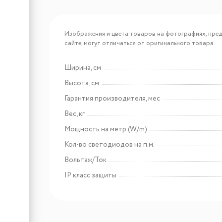
Арт: 13320007
Светодиодная лента
Изображения и цвета товаров на фотографиях, пред
DLIGHT, ширина 8 мм,
сайте, могут отличаться от оригинального товара.
длина 10000 мм, 120 led/м,
12 V, 9.6 W/м, теплый
(3000K)
Ширина, см
Арт: 13330019
Высота, см
Светодиодная лента
Гарантия производителя, мес
DLIGHT COB, ширина 5
мм, длина 5000 мм, 320 led/
Вес, кг
м, 12 V, 8 W/м, теплый
(3000K)
Мощность на метр (W/m)
Кол-во светодиодов на п.м.
Вольтаж/Ток
IP класс защиты