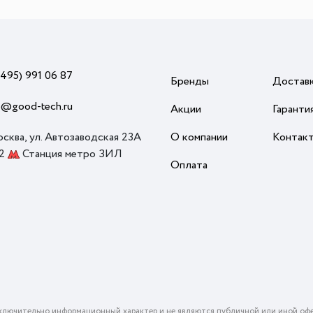
(495) 991 06 87
Бренды
Достав
o@good-tech.ru
Акции
Гаранти
осква, ул. Автозаводская 23А
О компании
Контак
 2
Станция метро ЗИЛ
Оплата
ключительно информационный характер и не являются публичной или иной офе