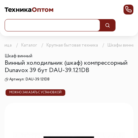
раница
Каталог
Крупная бытовая техника
Шкафы винные
Шкаф винный
Винный холодильник (шкаф) компрессорный
Dunavox 39 бут DAU-39.121DB
Артикул:
DAU-39.121DB
МОЖНО ЗАКАЗАТЬ С УСТАНОВКОЙ