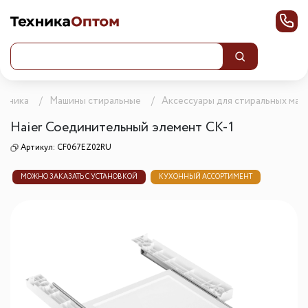
ехника
Машины стиральные
Аксессуары для стиральных маш
Haier Соединительный элемент CK-1
Артикул:
CF067EZ02RU
МОЖНО ЗАКАЗАТЬ С УСТАНОВКОЙ
КУХОННЫЙ АССОРТИМЕНТ