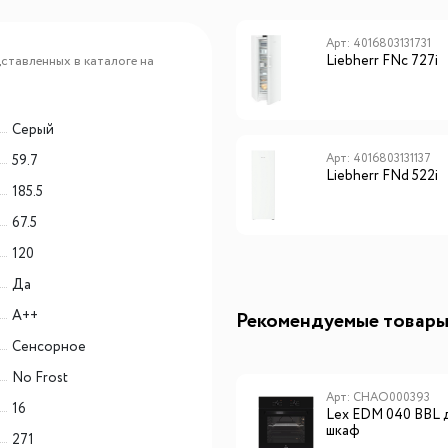
Арт: 4016803160199
Арт: 4016803131731
Liebherr Fdgd 1404
Liebherr FNc 727i
ставленных в каталоге на
Серый
Арт: 4016803131793
Арт: 4016803131137
59.7
Liebherr SFNsdd 5227
Liebherr FNd 522i
185.5
67.5
120
Да
A++
Рекомендуемые товар
Сенсорное
No Frost
Арт: DAV-32.81DB.TO
Арт: CHAO000393
16
Винный холодильник
Lex EDM 040 BBL 
(шкаф) компрессорный
шкаф
271
Dunavox DAV-32.81DB.TO