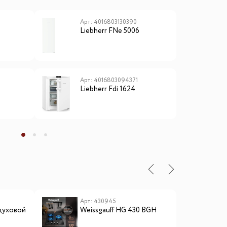
Арт: 4016803130390
А
Liebherr FNe 5006
L
Арт: 4016803094371
А
Liebherr Fdi 1624
L
ы
Арт: 430945
А
духовой
Weissgauff HG 430 BGH
E