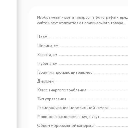
Арт: 4016803130451
Liebherr FNe 5207
Изображения и цвета товаров на фотографиях, пред
сайте, могут отличаться от оригинального товара.
Цвет
Арт: 4016803130277
Ширина, см
Liebherr FNe 4204
Высота, см
Глубина, см
Гарантия производителя, мес
Дисплей
Класс энергопотребления
Тип управления
Размораживание морозильной камеры
Арт: CHPE000091
Мощность замораживания, кг/сут
Lex EVI 3020B I BL панель
стеклокерамическая
Объем морозильной камеры, л
индукционная