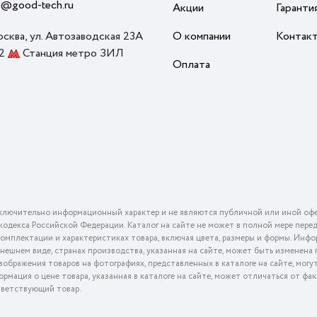
o@good-tech.ru
Акции
Гаранти
осква, ул. Автозаводская 23А
О компании
Контак
 2
Станция метро ЗИЛ
Оплата
ключительно информационный характер и не являются публичной или иной офе
го кодекса Российской Федерации. Каталог на сайте не может в полной мере пер
омплектации и характеристиках товара, включая цвета, размеры и формы. Инфо
внешнем виде, странах производства, указанная на сайте, может быть изменена
ображения товаров на фотографиях, представленных в каталоге на сайте, могу
ормация о цене товара, указанная в каталоге на сайте, может отличаться от фа
тветствующий товар.