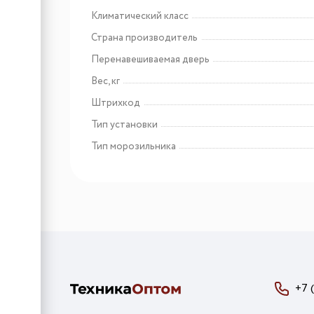
Климатический класс
Страна производитель
Арт: 4016803115656
Liebherr SIFNSe 5128
Перенавешиваемая дверь
Вес, кг
Штрихкод
Тип установки
Тип морозильника
+7 