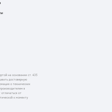
я
ты
ртой на основании ст. 435
едавать достоверную
рмация о технических
 производителем в
т отличаться от
ктической к моменту