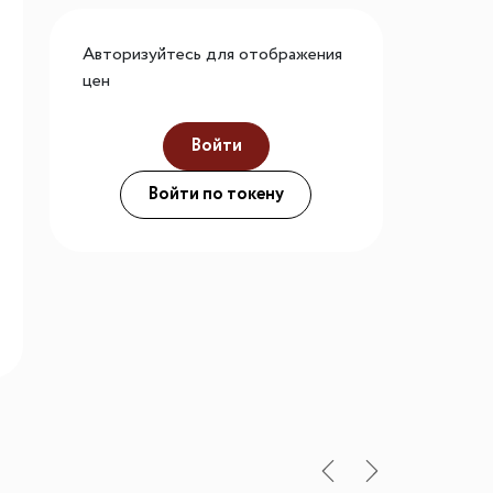
го размера
Авторизуйтесь для отображения
ной подсветки
цен
Войти
ие
Войти по токену