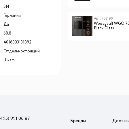
SN
Германия
Арт: DKV7340X
Арт: 433190
De Dietrich DKV7340X
Weissgauff WGO 7
Да
Black Glass
68.8
4016803131892
Отдельностоящий
Шкаф
(495) 991 06 87
Бренды
Достав