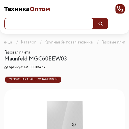
раница
Каталог
Крупная бытовая техника
Газовые плиты
Газовая плита
Maunfeld MGC60EEW03
Артикул:
КА-00018457
МОЖНО ЗАКАЗАТЬ С УСТАНОВКОЙ