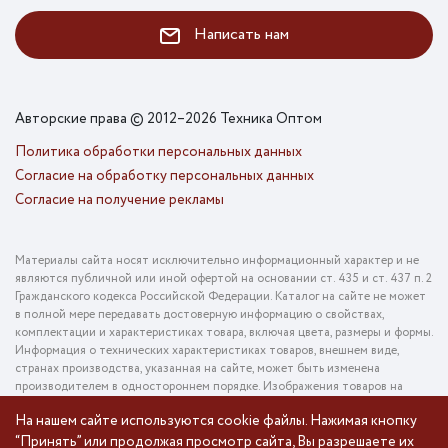
Написать нам
Авторские права © 2012–2026 Техника Оптом
Политика обработки персональных данных
Согласие на обработку персональных данных
Согласие на получение рекламы
Материалы сайта носят исключительно информационный характер и не
являются публичной или иной офертой на основании ст. 435 и ст. 437 п. 2
Гражданского кодекса Российской Федерации. Каталог на сайте не может
в полной мере передавать достоверную информацию о свойствах,
комплектации и характеристиках товара, включая цвета, размеры и формы.
Информация о технических характеристиках товаров, внешнем виде,
странах производства, указанная на сайте, может быть изменена
производителем в одностороннем порядке. Изображения товаров на
фотографиях, представленных в каталоге на сайте, могут отличаться от
На нашем сайте используются cookie файлы. Нажимая кнопку
оригинального товара. Информация о цене товара, указанная в каталоге на
“Принять” или продолжая просмотр сайта, Вы разрешаете их
сайте, может отличаться от фактической к моменту оформления заказа