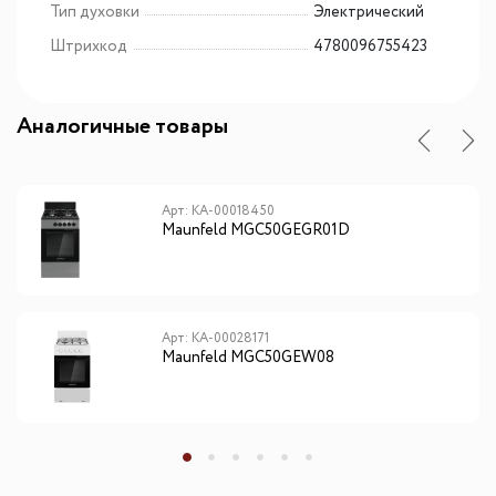
Тип духовки
Электрический
Штрихкод
4780096755423
Аналогичные товары
Арт: КА-00018450
Maunfeld MGC50GEGR01D
Арт: КА-00028171
Maunfeld MGC50GEW08