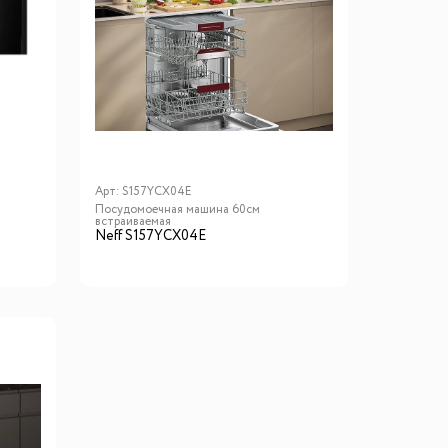
Арт:
S157YCX04E
Посудомоечная машина 60см
встраиваемая
Neff S157YCX04E