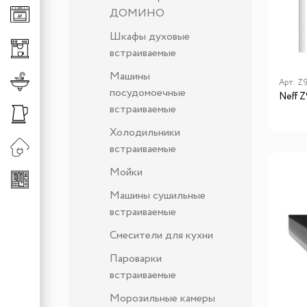
ДОМИНО
Клавиши для измельч
Универсальные систе
Шкафы духовые
Сменная горловина д
Хранение аксессуаро
встраиваемые
Хранение обуви
Машины
Смесители
Арт:
Z
Штанги
посудомоечные
Neff 
Смесители для кухни
встраиваемые
Сменные шланги к см
Холодильники
встраиваемые
Мойки
Машины сушильные
встраиваемые
Смесители для кухни
Пароварки
встраиваемые
Морозильные камеры