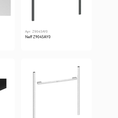
го размера
ной подсветки
Арт:
Z9045AY0
Neff Z9045AY0
ие