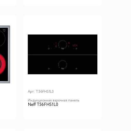
Арт:
T56FHS1L0
Индукционная варочная панель
Neff T56FHS1L0