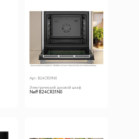
Арт:
B24CR31N0
Электрический духовой шкаф
Neff B24CR31N0