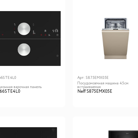
66STE4L0
Арт:
S875EMX05E
Посудомоечная машина 45см
ионная варочная панель
встраиваемая
T66STE4L0
Neff S875EMX05E