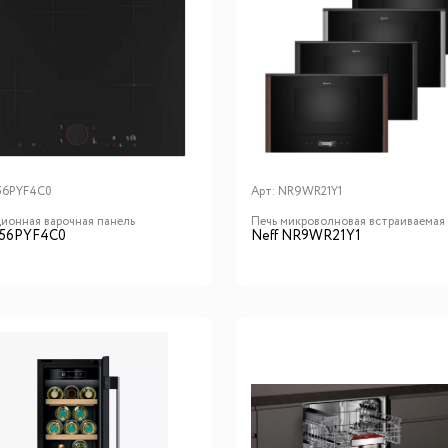
56PYF4C0
Арт:
NR9WR21Y1
ионная варочная панель
Печь микроволновая встраиваемая
T56PYF4C0
Neff NR9WR21Y1