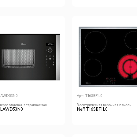
LAWD53N0
Арт:
T16SBF1L0
икроволновая встраиваемая
Электрическая варочная панель
 HLAWD53N0
Neff T16SBF1L0