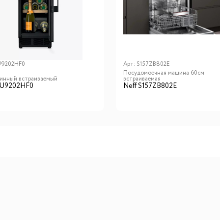
U9202HF0
Арт:
S157ZB802E
Посудомоечная машина 60см
инный встраиваемый
встраиваемая
KU9202HF0
Neff S157ZB802E