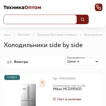
траница
Каталог
Крупная бытовая техника
Холодильник
Холодильники side by side
Сортировать по:
Фильтры
СКИДКА
Арт:
MINI400002
Холодильник side by side
Millen MCD595XID
Нет в наличии