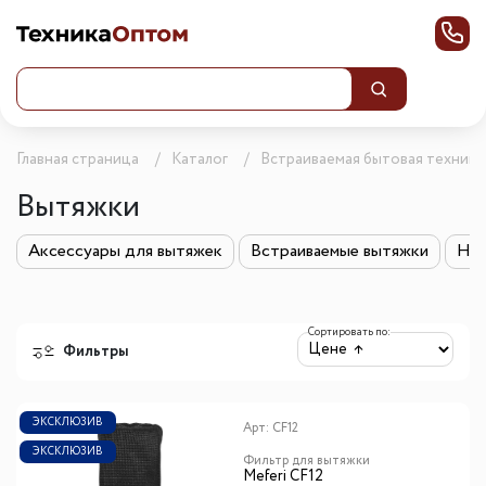
Главная страница
Каталог
Встраиваемая бытовая техника
Вытяжки
Аксессуары для вытяжек
Встраиваемые вытяжки
Нак
Сортировать по:
Фильтры
ЭКСКЛЮЗИВ
Арт:
CF12
ЭКСКЛЮЗИВ
Фильтр для вытяжки
Meferi CF12