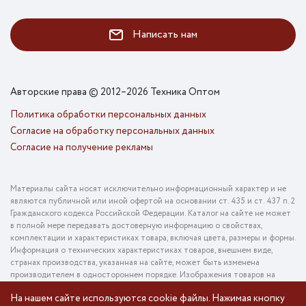
Написать нам
Авторские права © 2012–2026 Техника Оптом
Политика обработки персональных данных
Согласие на обработку персональных данных
Согласие на получение рекламы
Материалы сайта носят исключительно информационный характер и не
являются публичной или иной офертой на основании ст. 435 и ст. 437 п. 2
Гражданского кодекса Российской Федерации. Каталог на сайте не может
в полной мере передавать достоверную информацию о свойствах,
комплектации и характеристиках товара, включая цвета, размеры и формы.
Информация о технических характеристиках товаров, внешнем виде,
странах производства, указанная на сайте, может быть изменена
производителем в одностороннем порядке. Изображения товаров на
фотографиях, представленных в каталоге на сайте, могут отличаться от
На нашем сайте используются cookie файлы. Нажимая кнопку
оригинального товара. Информация о цене товара, указанная в каталоге на