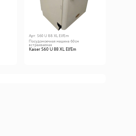
го размера
ной подсветки
Арт:
S60 U 88 XL ElfEm
Посудомоечная машина 60см
встраиваемая
ие
Kaiser S60 U 88 XL ElfEm