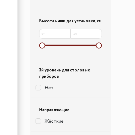
Высота ниши для установки, см
от
до
3й уровень для столовых
приборов
Нет
Направляющие
Жёсткие