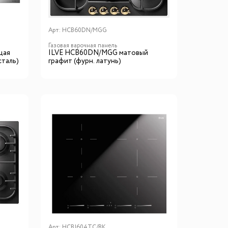
Арт:
HCB60DN/MGG
Газовая варочная панель
щая
ILVE HCB60DN/MGG матовый
сталь)
графит (фурн. латунь)
Арт:
HCBI604TC/BK