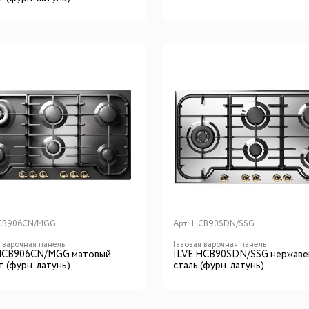
CB906CN/MGG
Арт:
HCB90SDN/SSG
я варочная панель
Газовая варочная панель
HCB906CN/MGG матовый
ILVE HCB90SDN/SSG нержав
 (фурн. латунь)
сталь (фурн. латунь)