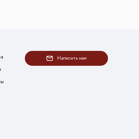
ка
Написать нам
я
ты