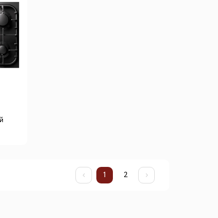
й
1
2