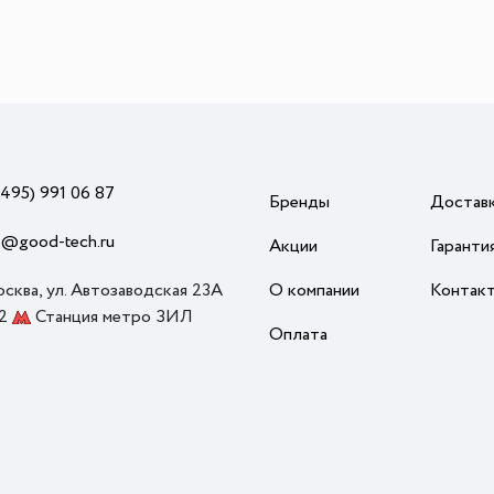
(495) 991 06 87
Бренды
Достав
o@good-tech.ru
Акции
Гаранти
осква, ул. Автозаводская 23А
О компании
Контак
 2
Станция метро ЗИЛ
Оплата