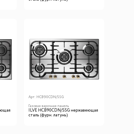
Арт:
HCB90CDN/SSG
Газовая варочная панель
еющая
ILVE HCB90CDN/SSG нержавеющая
сталь (фурн. латунь)