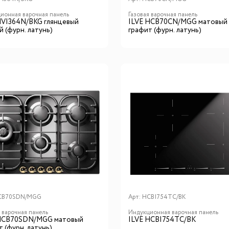
ионная варочная панель
Газовая варочная панель
HVI364N/BKG глянцевый
ILVE HCB70CN/MGG матовый
й (фурн. латунь)
графит (фурн. латунь)
CB70SDN/MGG
Арт:
HCBI754TC/BK
я варочная панель
Индукционная варочная панель
HCB70SDN/MGG матовый
ILVE HCBI754TC/BK
 (фурн. латунь)