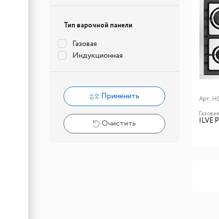
Тип варочной панели
Газовая
Индукционная
Применить
Арт:
H
Газова
ILVE 
Очистить