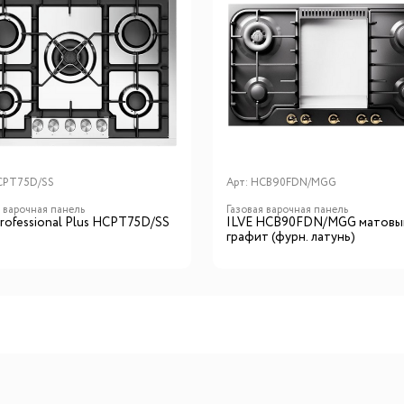
CPT75D/SS
Арт:
HCB90FDN/MGG
я варочная панель
Газовая варочная панель
Professional Plus HCPT75D/SS
ILVE HCB90FDN/MGG матовы
графит (фурн. латунь)