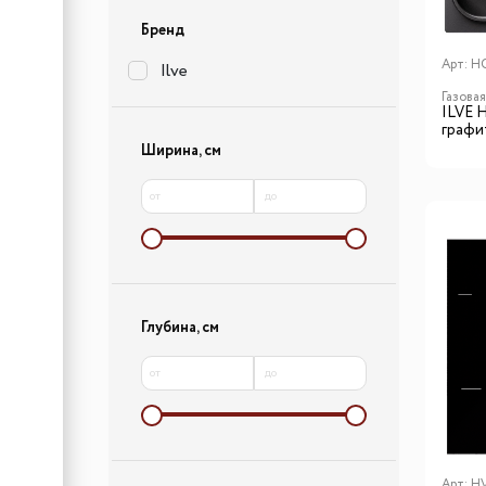
Бренд
Арт:
H
Ilve
Газова
ILVE 
графит
Ширина, см
от
до
Глубина, см
от
до
Арт:
H