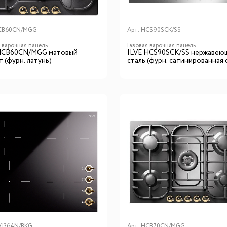
CB60CN/MGG
Арт:
HCS90SCK/SS
я варочная панель
Газовая варочная панель
HCB60CN/MGG матовый
ILVE HCS90SCK/SS нержавею
 (фурн. латунь)
сталь (фурн. сатинированная 
VI364N/BKG
Арт:
HCB70CN/MGG