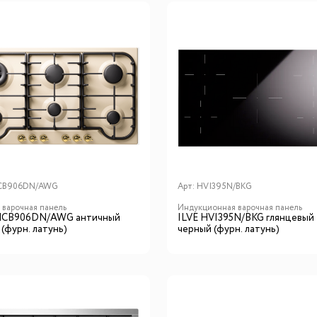
CB906DN/AWG
Арт:
HVI395N/BKG
я варочная панель
Индукционная варочная панель
HCB906DN/AWG античный
ILVE HVI395N/BKG глянцевый
(фурн. латунь)
черный (фурн. латунь)