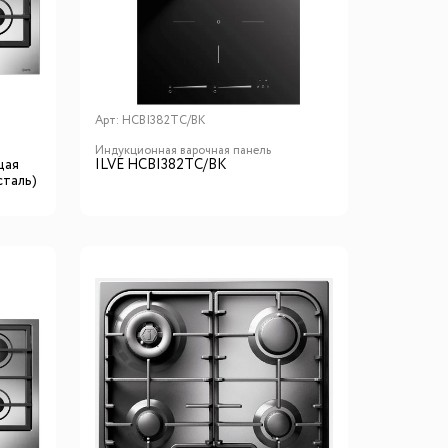
го размера
ной подсветки
Арт:
HCBI382TC/BK
Индукционная варочная панель
ие
щая
ILVE HCBI382TC/BK
сталь)