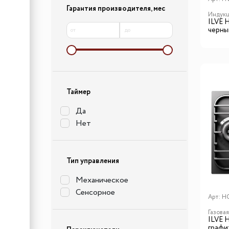
Гарантия производителя, мес
Индукц
ILVE 
черны
от
до
Таймер
Да
Нет
Тип управления
Механическое
Сенсорное
Арт:
H
Газова
ILVE 
графит