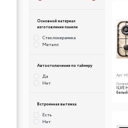
Основной материал
изготовления панели
Cтеклокерамика
Металл
Автоотключение по таймеру
Арт:
H
Да
Нет
Газова
ILVE 
белый 
Встроенная вытяжка
Есть
Нет