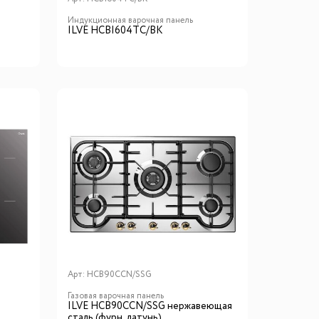
Индукционная варочная панель
ILVE HCBI604TC/BK
Арт:
HCB90CCN/SSG
Газовая варочная панель
ILVE HCB90CCN/SSG нержавеющая
сталь (фурн. латунь)