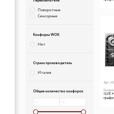
Переключатели
Поворотные
Сенсорные
Конфорка WOK
Нет
Страна производитель
Италия
Арт:
H
Газова
Общее количество конфорок
ILVE 
графит
от
до