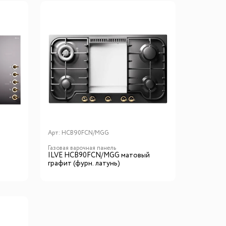
Арт:
HCB90FCN/MGG
Газовая варочная панель
ILVE HCB90FCN/MGG матовый
графит (фурн. латунь)