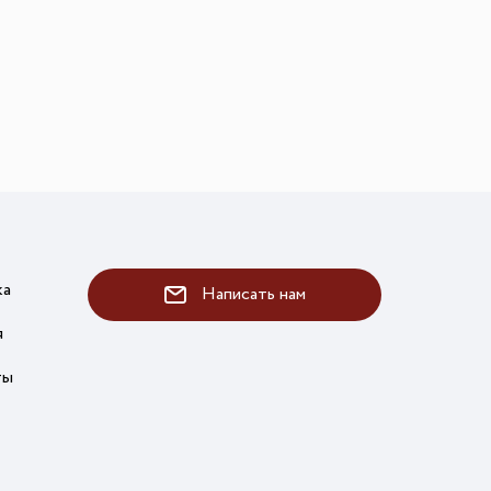
ка
Написать нам
я
ты