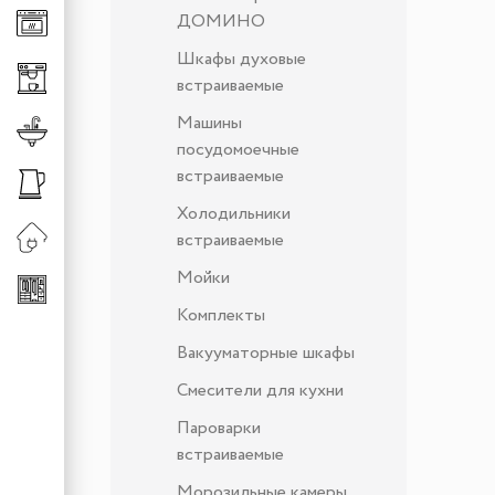
ДОМИНО
Клавиши для измельч
Универсальные систе
Шкафы духовые
Сменная горловина д
Хранение аксессуаро
встраиваемые
Хранение обуви
Машины
Смесители
Штанги
посудомоечные
Смесители для кухни
встраиваемые
Сменные шланги к см
Холодильники
встраиваемые
Мойки
Комплекты
Вакууматорные шкафы
Смесители для кухни
Пароварки
встраиваемые
Морозильные камеры