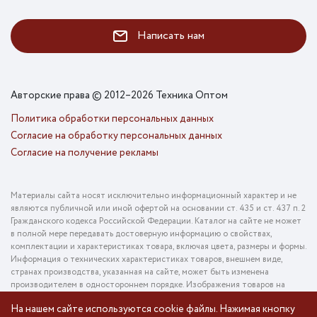
Написать нам
Авторские права © 2012–2026 Техника Оптом
Политика обработки персональных данных
Согласие на обработку персональных данных
Согласие на получение рекламы
Материалы сайта носят исключительно информационный характер и не
являются публичной или иной офертой на основании ст. 435 и ст. 437 п. 2
Гражданского кодекса Российской Федерации. Каталог на сайте не может
в полной мере передавать достоверную информацию о свойствах,
комплектации и характеристиках товара, включая цвета, размеры и формы.
Информация о технических характеристиках товаров, внешнем виде,
странах производства, указанная на сайте, может быть изменена
производителем в одностороннем порядке. Изображения товаров на
фотографиях, представленных в каталоге на сайте, могут отличаться от
На нашем сайте используются cookie файлы. Нажимая кнопку
оригинального товара. Информация о цене товара, указанная в каталоге на