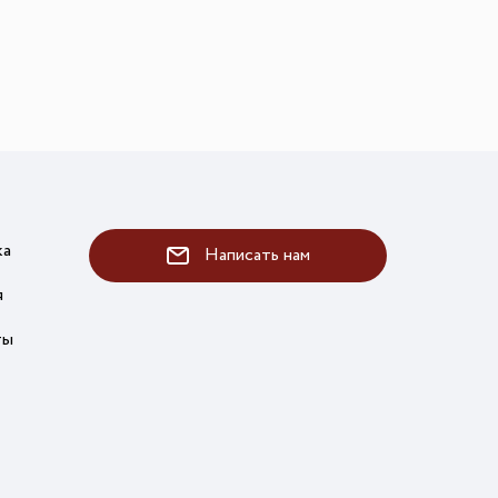
го размера
ной подсветки
ие
ка
Написать нам
я
ты