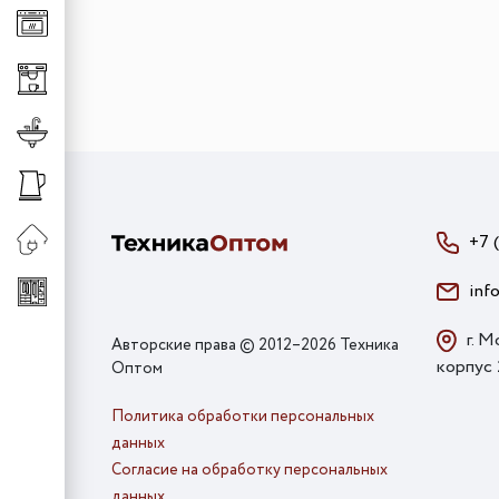
Клавиши для измельч
Универсальные систе
Сменная горловина д
Хранение аксессуаро
Хранение обуви
Смесители
Штанги
Смесители для кухни
Сменные шланги к см
+7 
inf
г. М
Авторские права © 2012–2026 Техника
корпус
Оптом
Политика обработки персональных
данных
Согласие на обработку персональных
данных