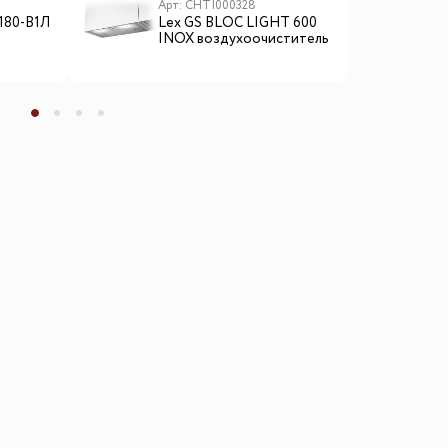
Арт: CHTI000328
А
-180-В1Л
Lex GS BLOC LIGHT 600
L
INOX воздухоочиститель
п