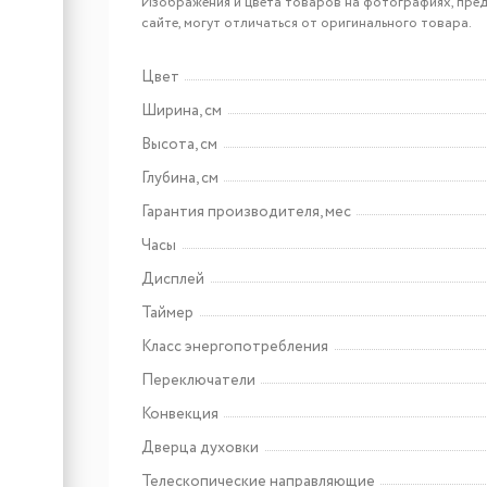
Bosch HMG776NB1
Изображения и цвета товаров на фотографиях, пред
сайте, могут отличаться от оригинального товара.
Цвет
Арт: HUA736EG0T
Ширина, см
Bosch HUA736EG0T
Высота, см
Глубина, см
Гарантия производителя, мес
Часы
Дисплей
Таймер
Класс энергопотребления
Арт: УТ000009727
Переключатели
Maunfeld EEHE.64.5EB\KG
Конвекция
Дверца духовки
Телескопические направляющие