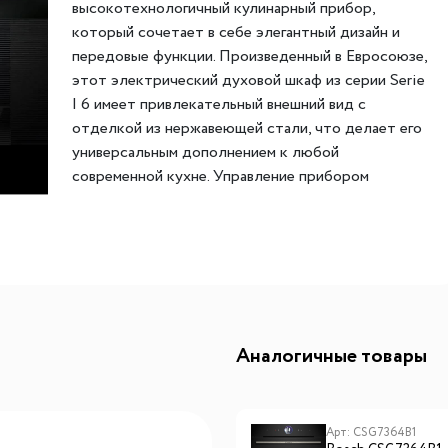
высокотехнологичный кулинарный прибор,
ителей
мы хранения вещей
Переливы для моек
Светильники индивидуально
который сочетает в себе элегантный дизайн и
передовые функции. Произведенный в Евросоюзе,
ля измельчителя
в
Светильники для декоратив
этот электрический духовой шкаф из серии Serie
Точечные светильники
| 6 имеет привлекательный внешний вид с
Фильтры для воды
Трансформаторы
отделкой из нержавеющей стали, что делает его
универсальным дополнением к любой
Фильтры для воды
Аксессуары и комплектующ
современной кухне. Управление прибором
есителям
Картриджи для фильтров
осуществляется с помощью сенсорных элементов
и 3,7-дюймового цветного TFT-дисплея. Это
обеспечивает удобство и интуитивность
использования, позволяя легко выбирать нужные
настройки. Также на дисплее отображаются
электронные часы и таймер, что позволяет точно
контролировать процесс приготовления пищи.
Аналогичные товары
Шкаф оснащен внутренним освещением на
галогеновых лампах, что обеспечивает хорошую
видимость внутри. Система очистки EcoClean
Арт: HUA736EA0T
Арт: CSG7364B1