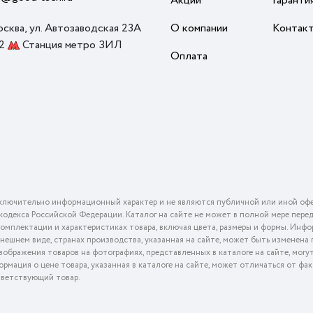
Акции
Гаранти
осква, ул. Автозаводская 23А
О компании
Контак
 2
Станция метро ЗИЛ
Оплата
ключительно информационный характер и не являются публичной или иной офе
го кодекса Российской Федерации. Каталог на сайте не может в полной мере пер
омплектации и характеристиках товара, включая цвета, размеры и формы. Инфо
внешнем виде, странах производства, указанная на сайте, может быть изменена
ображения товаров на фотографиях, представленных в каталоге на сайте, могу
ормация о цене товара, указанная в каталоге на сайте, может отличаться от фа
тветствующий товар.