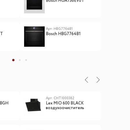
Bosch HUA736EV0T
B
Арт: HBG7764B1
А
0T
Bosch HBG7764B1
B
ы
Арт: CHTI000382
А
0 BGH
Lex MIO 600 BLACK
L
воздухоочиститель
м