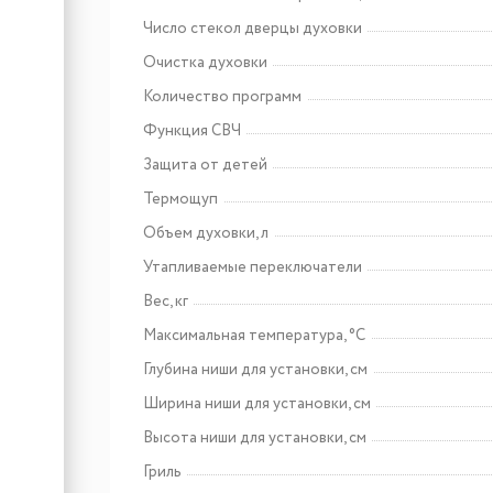
Арт: CHPE000091
Lex EVI 3020B I BL панель
Число стекол дверцы духовки
стеклокерамическая
индукционная
Очистка духовки
Количество программ
Функция СВЧ
Защита от детей
Термощуп
Объем духовки, л
Утапливаемые переключатели
Вес, кг
Максимальная температура, °C
Глубина ниши для установки, см
Ширина ниши для установки, см
Высота ниши для установки, см
Гриль