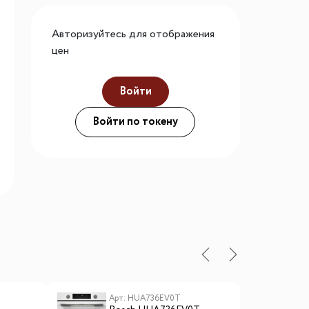
го размера
Авторизуйтесь для отображения
ной подсветки
цен
Войти
ие
Войти по токену
Арт: HUA736EV0T
А