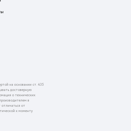
я
ты
ртой на основании ст. 435
едавать достоверную
рмация о технических
 производителем в
т отличаться от
ктической к моменту