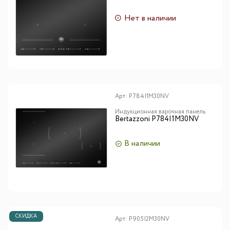
Нет в наличии
Арт:
P784I1M30NV
Индукционная варочная панель
Bertazzoni P784I1M30NV
В наличии
СКИДКА
Арт:
P905I2M30NV