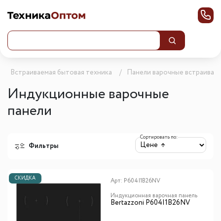
Встраиваемая бытовая техника
Панели варочные встраивае
Индукционные варочные
панели
Сортировать по:
Фильтры
СКИДКА
Арт:
P604I1B26NV
Индукционная варочная панель
Bertazzoni P604I1B26NV