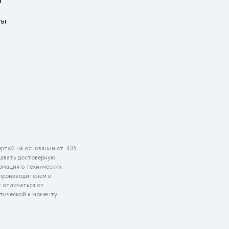
я
ты
ртой на основании ст. 435
едавать достоверную
рмация о технических
 производителем в
т отличаться от
ктической к моменту