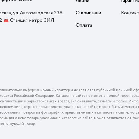
Акции
Гаранти
осква, ул. Автозаводская 23А
О компании
Контак
 2
Станция метро ЗИЛ
Оплата
ключительно информационный характер и не являются публичной или иной офе
го кодекса Российской Федерации. Каталог на сайте не может в полной мере пер
омплектации и характеристиках товара, включая цвета, размеры и формы. Инфо
внешнем виде, странах производства, указанная на сайте, может быть изменена
ображения товаров на фотографиях, представленных в каталоге на сайте, могу
ормация о цене товара, указанная в каталоге на сайте, может отличаться от фа
тветствующий товар.