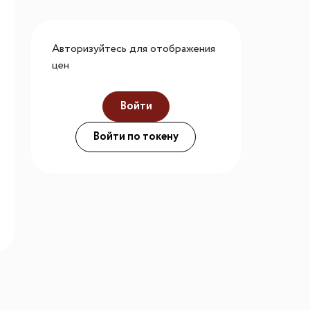
го размера
ной подсветки
Авторизуйтесь для отображения
цен
Войти
ие
Войти по токену