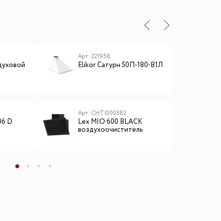
ы
Арт: 221958
А
духовой
Elikor Сатурн 50П-180-В1Л
L
I
Арт: CHTI000382
А
06 D
Lex MIO 600 BLACK
L
воздухоочиститель
м