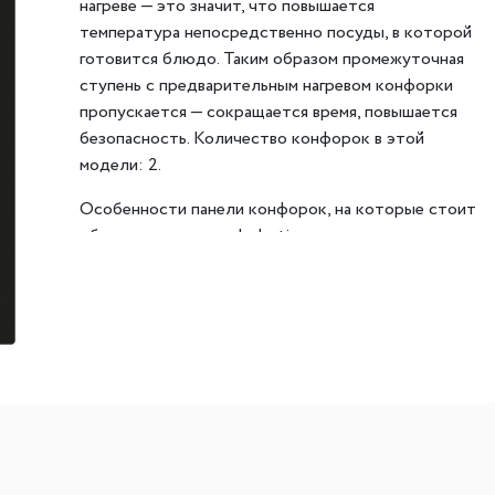
нагреве — это значит, что повышается
ителей
мы хранения вещей
Переливы для моек
Светильники индивидуально
температура непосредственно посуды, в которой
готовится блюдо. Таким образом промежуточная
ля измельчителя
в
Светильники для декоратив
ступень с предварительным нагревом конфорки
Точечные светильники
пропускается — сокращается время, повышается
Фильтры для воды
безопасность. Количество конфорок в этой
Трансформаторы
модели: 2.
Фильтры для воды
Аксессуары и комплектующ
Особенности панели конфорок, на которые стоит
есителям
Картриджи для фильтров
обратить внимание: Induction.
Цвет — черный. Благодаря отсутствию рамки она
отлично впишется в интерьер и не займет лишнее
место на столешнице, которое можно
использовать для работы. Материал самой
поверхности: стеклокерамика. Управление этой
моделью электронное. Для переключения
уровней нагрева, выбора функций используются
следующие переключатели:
сенсорные/TouchControl, сенсорный