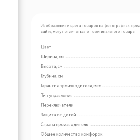
Изображения и цвета товаров на фотографиях, пред
сайте, могут отличаться от оригинального товара.
Арт: 433586
Weissgauff Box 40 PB Inox
Цвет
Ширина, см
Высота, см
Арт: 427090
Глубина, см
Weissgauff Nissa Remote BL
Гарантия производителя, мес
Тип управления
Переключатели
Защита от детей
Страна производитель
Общее количество конфорок