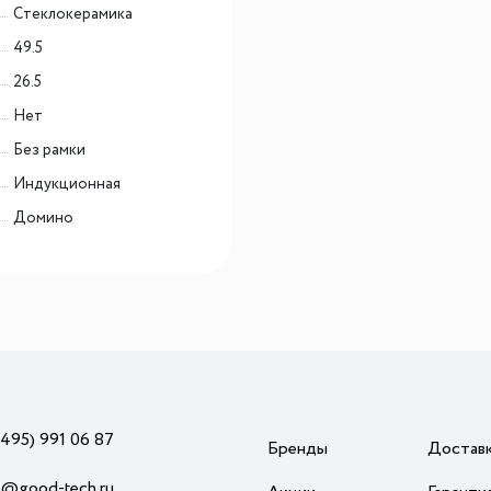
Cтеклокерамика
вы можете быть уверены, что посторонние
49.5
предметы не будут повреждены нагревом.
26.5
встраиваемые электрические приборы не
Нет
комплектуются вилкой для подключения к
электрической сети
Без рамки
Индукционная
Домино
(495) 991 06 87
Бренды
Достав
o@good-tech.ru