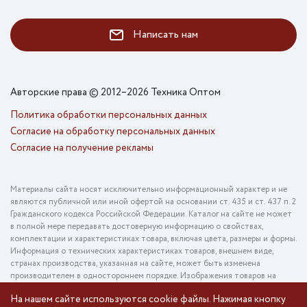
Написать нам
Авторские права © 2012–2026 Техника Оптом
Политика обработки персональных данных
Согласие на обработку персональных данных
Согласие на получение рекламы
Материалы сайта носят исключительно информационный характер и не
являются публичной или иной офертой на основании ст. 435 и ст. 437 п. 2
Гражданского кодекса Российской Федерации. Каталог на сайте не может
в полной мере передавать достоверную информацию о свойствах,
комплектации и характеристиках товара, включая цвета, размеры и формы.
Информация о технических характеристиках товаров, внешнем виде,
странах производства, указанная на сайте, может быть изменена
производителем в одностороннем порядке. Изображения товаров на
фотографиях, представленных в каталоге на сайте, могут отличаться от
На нашем сайте используются cookie файлы. Нажимая кнопку
оригинального товара. Информация о цене товара, указанная в каталоге на