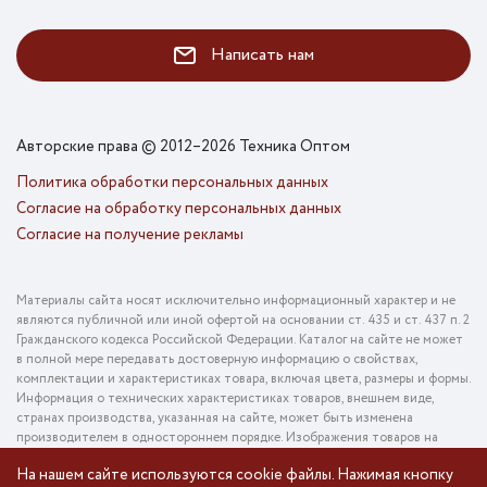
Написать нам
Авторские права © 2012–2026 Техника Оптом
Политика обработки персональных данных
Согласие на обработку персональных данных
Согласие на получение рекламы
Материалы сайта носят исключительно информационный характер и не
являются публичной или иной офертой на основании ст. 435 и ст. 437 п. 2
Гражданского кодекса Российской Федерации. Каталог на сайте не может
в полной мере передавать достоверную информацию о свойствах,
комплектации и характеристиках товара, включая цвета, размеры и формы.
Информация о технических характеристиках товаров, внешнем виде,
странах производства, указанная на сайте, может быть изменена
производителем в одностороннем порядке. Изображения товаров на
фотографиях, представленных в каталоге на сайте, могут отличаться от
На нашем сайте используются cookie файлы. Нажимая кнопку
оригинального товара. Информация о цене товара, указанная в каталоге на