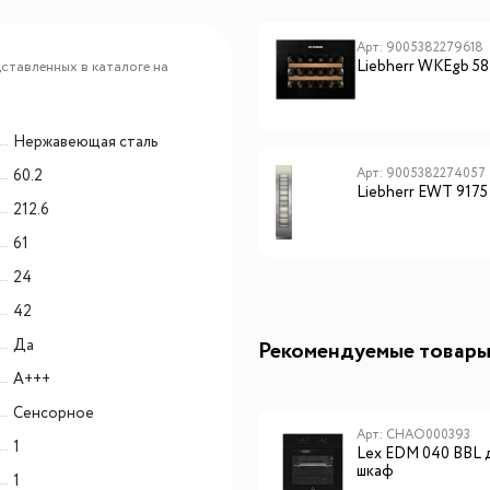
Арт: 9005382279595
Арт: 9005382279618
Liebherr WKEes 553
Liebherr WKEgb 58
ставленных в каталоге на
Нержавеющая сталь
Арт: 9005382274057
60.2
Liebherr EWT 9175
212.6
61
24
42
Да
Рекомендуемые товар
A+++
Сенсорное
Арт: CHPE000091
Арт: CHAO000393
1
Lex EVI 3020B I BL панель
Lex EDM 040 BBL 
стеклокерамическая
шкаф
1
индукционная