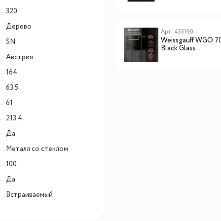
320
Дерево
Арт: CHPE000009
Арт: 433190
Lex EVH 320B BL панель
Weissgauff WGO 7
SN
стеклокерамическая
Black Glass
электрическая
Австрия
164
63.5
61
213.4
Да
Металл со стеклом
100
Да
Встраиваемый