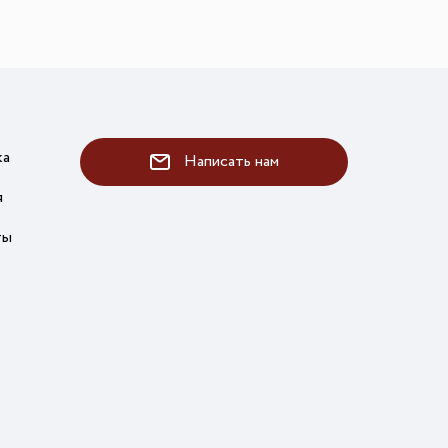
ка
Написать нам
я
ты