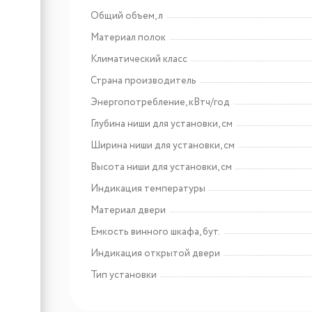
Общий объем, л
Материал полок
Арт: TD0038730RU
Haier HVX-C471IW
Климатический класс
Страна производитель
Энергопотребление, кВтч/год
Глубина ниши для установки, см
Ширина ниши для установки, см
Высота ниши для установки, см
Индикация температуры
Материал двери
Емкость винного шкафа, бут.
Индикация открытой двери
Тип установки