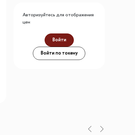
го размера
Авторизуйтесь для отображения
ной подсветки
цен
Войти
ие
Войти по токену