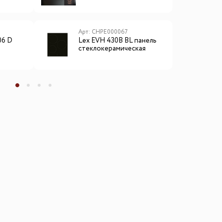
Арт: CHPE000067
А
06 D
Lex EVH 430B BL панель
L
стеклокерамическая
в
электрическая