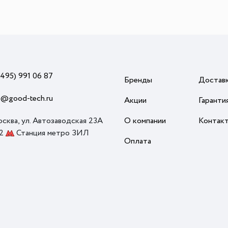
(495) 991 06 87
Бренды
Достав
o@good-tech.ru
Акции
Гаранти
осква, ул. Автозаводская 23А
О компании
Контак
 2
Станция метро ЗИЛ
Оплата