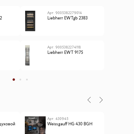
Арт: 9005382279014
А
2
Liebherr EWTgb 2383
L
Арт: 9005382274118
А
Liebherr EWT 9175
L
ы
Арт: 430945
А
духовой
Weissgauff HG 430 BGH
E