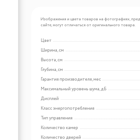
Арт: 9005382278918
Liebherr EWTdf 1653
Изображения и цвета товаров на фотографиях, пред
сайте, могут отличаться от оригинального товара.
Цвет
Арт: 9005382278994
Ширина, см
Liebherr EWTgb 1683
Высота, см
Глубина, см
Гарантия производителя, мес
Максимальный уровень шума, дБ
Дисплей
Класс энергопотребления
Тип управления
Арт: 1773488
Количество камер
Hyundai HWM 7121
Количество дверей