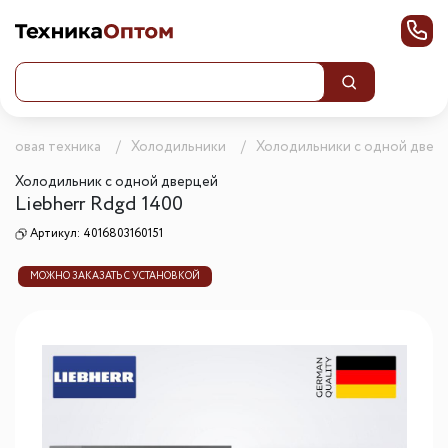
ытовая техника
Холодильники
Холодильники с одной двер
Холодильник с одной дверцей
Liebherr Rdgd 1400
Артикул:
4016803160151
МОЖНО ЗАКАЗАТЬ С УСТАНОВКОЙ