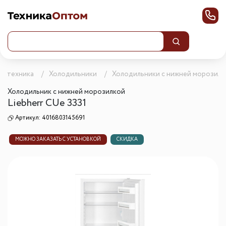
ая техника
Холодильники
Холодильники с нижней морозилк
Холодильник с нижней морозилкой
Liebherr CUe 3331
Артикул:
4016803145691
МОЖНО ЗАКАЗАТЬ С УСТАНОВКОЙ
СКИДКА