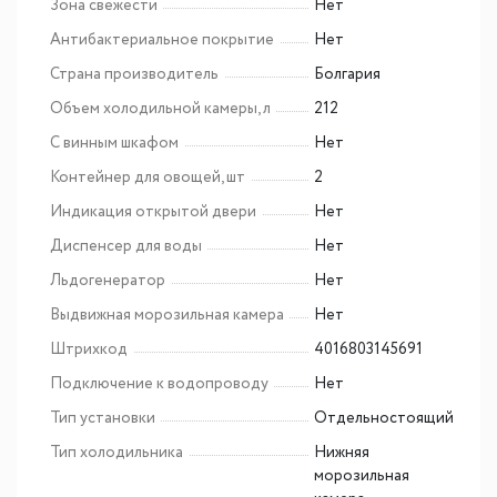
Зона свежести
Нет
Антибактериальное покрытие
Нет
Страна производитель
Болгария
Объем холодильной камеры, л
212
С винным шкафом
Нет
Контейнер для овощей, шт
2
Индикация открытой двери
Нет
Диспенсер для воды
Нет
Льдогенератор
Нет
Выдвижная морозильная камера
Нет
Штрихкод
4016803145691
Подключение к водопроводу
Нет
Тип установки
Отдельностоящий
Тип холодильника
Нижняя
морозильная