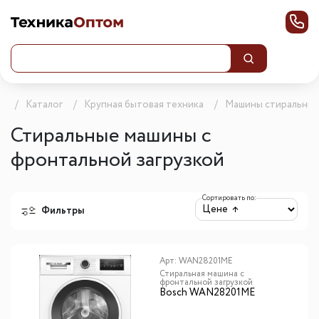
а
Каталог
Крупная бытовая техника
Машины стиральны
Стиральные машины с
фронтальной загрузкой
Сортировать по:
Фильтры
Арт:
WAN28201ME
Стиральная машина с
фронтальной загрузкой
Bosch WAN28201ME